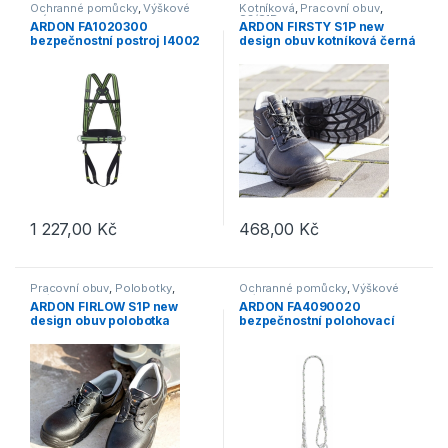
Ochranné pomůcky
,
Výškové
Kotníková
,
Pracovní obuv
,
práce
S3/S1P
ARDON FA1020300
ARDON FIRSTY S1P new
bezpečnostní postroj I4002
design obuv kotníková černá
G1185
1 227,00
Kč
468,00
Kč
Tento produkt má více variant. 
Pracovní obuv
,
Polobotky
,
Ochranné pomůcky
,
Výškové
S3/S1P
práce
ARDON FIRLOW S1P new
ARDON FA4090020
design obuv polobotka
bezpečnostní polohovací
G1186
lano I4008