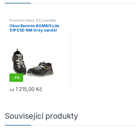
Pracovní obuv
,
S3
,
Sandály
Obuv Bennon BOMBIS Lite
S1P ESD NM Grey sandál
šedá
-
1%
1 215,00
Kč
od
Tento produkt má více variant. Možnosti lze vybrat na stránce p
Související produkty