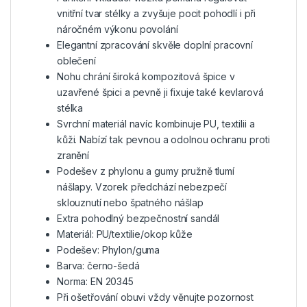
vnitřní tvar stélky a zvyšuje pocit pohodlí i při
náročném výkonu povolání
Elegantní zpracování skvěle doplní pracovní
oblečení
Nohu chrání široká kompozitová špice v
uzavřené špici a pevně ji fixuje také kevlarová
stélka
Svrchní materiál navíc kombinuje PU, textilii a
kůži. Nabízí tak pevnou a odolnou ochranu proti
zranění
Podešev z phylonu a gumy pružně tlumí
nášlapy. Vzorek předchází nebezpečí
sklouznutí nebo špatného nášlap
Extra pohodlný bezpečnostní sandál
Materiál: PU/textilie/okop kůže
Podešev: Phylon/guma
Barva: černo-šedá
Norma: EN 20345
Při ošetřování obuvi vždy věnujte pozornost