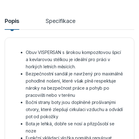
Popis
Specifikace
Obuv VISPERSAN s širokou kompozitovou špicí
a kevlarovou stélkou je ideální pro práci v
horkých letních měsících.
Bezpečnostní sandál je navržený pro maximálně
pohodlné nošení, které však plně respektuje
nároky na bezpečnost práce a pohyb po
pracovišti nebo v terénu
Boční strany boty jsou doplněné prošívanými
otvory, které zlepšují cirkulaci vzduchu a odvádí
pot od pokožky
Bota je lehká, dobře se nosí a přizpůsobí se
noze
Funkční vkládací vložka pomáhá regulovat