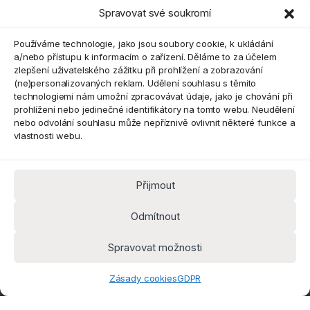
Spravovat své soukromí
Eshop
Používáme technologie, jako jsou soubory cookie, k ukládání
a/nebo přístupu k informacím o zařízení. Děláme to za účelem
zlepšení uživatelského zážitku při prohlížení a zobrazování
(ne)personalizovaných reklam. Udělení souhlasu s těmito
technologiemi nám umožní zpracovávat údaje, jako je chování při
prohlížení nebo jedinečné identifikátory na tomto webu. Neudělení
nebo odvolání souhlasu může nepříznivě ovlivnit některé funkce a
vlastnosti webu.
Přijmout
Máte dotaz? Kontaktujte nás
obchod@pokorine
Odmítnout
k.cz
Kancelář 8:30 - 16:00
Spravovat možnosti
Zásady cookies
GDPR