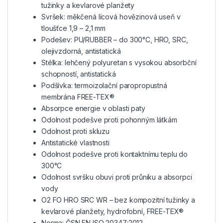
tužinky a kevlarové planžety
Svršek: měkčená lícová hovězinová useň v
tloušťce 1,9 – 2,1 mm
Podešev: PU/RUBBER – do 300°C, HRO, SRC,
olejivzdorná, antistatická
Stélka: lehčený polyuretan s vysokou absorbční
schopností, antistatická
Podšívka: termoizolační paropropustná
membrána FREE-TEX®
Absorpce energie v oblasti paty
Odolnost podešve proti pohonným látkám
Odolnost proti skluzu
Antistatické vlastnosti
Odolnost podešve proti kontaktnímu teplu do
300°C
Odolnost svršku obuvi proti průniku a absorpci
vody
O2 FO HRO SRC WR – bez kompozitní tužinky a
kevlarové planžety, hydrofobní, FREE-TEX®
Norma: ČSN EN ISO 20347:2012