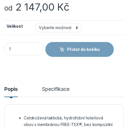
2 147,00
Kč
od
Velikost
VM Footwear obuv MILANO 6480-O2 HRO SRC holeňová množ
Přidat do košíku
Popis
Specifikace
Celokožená taktická, hydrofobní holeňová
obuv s membránou FREE-TEX®, bez kompozitní