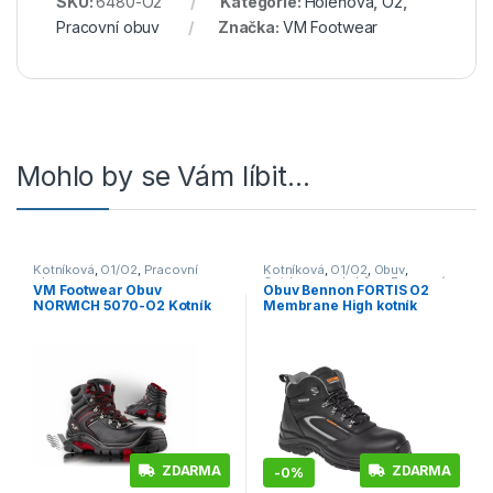
SKU:
6480-O2
Kategorie:
Holeňová
,
O2
,
Pracovní obuv
Značka:
VM Footwear
Mohlo by se Vám líbit…
Kotníková
,
O1/O2
,
Pracovní
Kotníková
,
O1/O2
,
Obuv
,
obuv
Outdoor a volný čas
,
Pracovní
VM Footwear Obuv
Obuv Bennon FORTIS O2
obuv
NORWICH 5070-O2 Kotník
Membrane High kotník
černá
ZDARMA
ZDARMA
-
0%