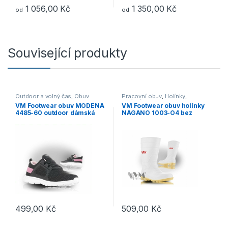
1 056,00
Kč
1 350,00
Kč
od
od
Tento produkt má více variant. Možnosti lze vybrat na stránce p
Tento produkt má více variant. 
Související produkty
Outdoor a volný čas
,
Obuv
Pracovní obuv
,
Holínky
,
OB/O1/O4
VM Footwear obuv MODENA
VM Footwear obuv holínky
4485-60 outdoor dámská
NAGANO 1003-O4 bez
polobotka
ocelové tužinky a planžety
499,00
Kč
509,00
Kč
Tento produkt má více variant. Možnosti lze vybrat na stránce p
Tento produkt má více variant. 