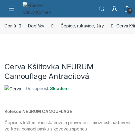
Přeskočit na navigaci
Přeskočit na obsah
0
Domů
Doplňky
Čepice, rukavice, šály
Cerva Kš
Cerva Kšiltovka NEURUM
Camouflage Antracitová
Dostupnost:
Skladem
Kolekce NEURUM CAMOUFLAGE
Čepice s kšiltem v maskáčovém provedení s možností nastavení
velikosti pomocí pásku s kovovou sponou