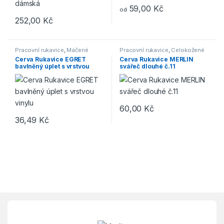
59,00
Kč
od
Tento produkt má více variant. 
252,00
Kč
Pracovní rukavice
,
Máčené
Pracovní rukavice
,
Celokožené
Cerva Rukavice EGRET
Cerva Rukavice MERLIN
bavlněný úplet s vrstvou
svářeč dlouhé č.11
vinylu
60,00
Kč
36,49
Kč
Tento produkt má více variant. Možnosti lze vybrat na stránce p