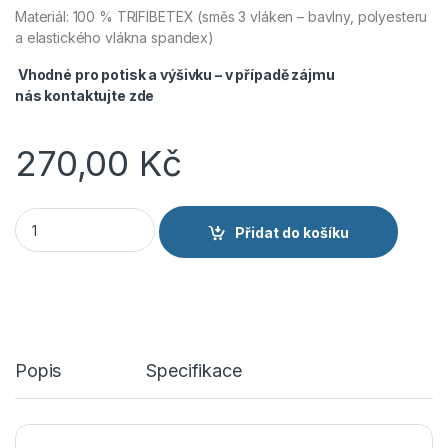
Materiál: 100 %
TRIFIBETEX (směs 3 vláken – bavlny, polyesteru
a elastického vlákna spandex)
Vhodné pro potisk a výšivku – v případě zájmu
nás
kontaktujte zde
270,00
Kč
Cerva Kšiltovka NEURUM Camouflage Antracitová množství
Přidat do košíku
Popis
Specifikace