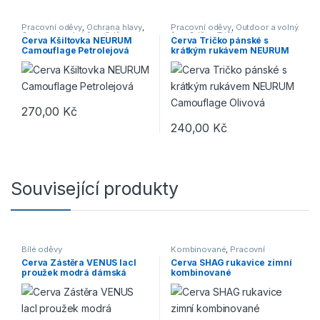
Pracovní oděvy
,
Ochrana hlavy
,
Pracovní oděvy
,
Outdoor a volný
Outdoor a volný čas
,
Oděvy
,
čas
,
Oděvy
,
Trička
Cerva Kšiltovka NEURUM
Cerva Tričko pánské s
Doplňky
,
Čepice, rukavice, šály
Camouflage Petrolejová
krátkým rukávem NEURUM
Camouflage Olivová
270,00
Kč
240,00
Kč
Tento produkt má více variant. 
Související produkty
Bílé oděvy
Kombinované
,
Pracovní
rukavice
,
Zimní
Cerva Zástěra VENUS lacl
Cerva SHAG rukavice zimní
proužek modrá dámská
kombinované