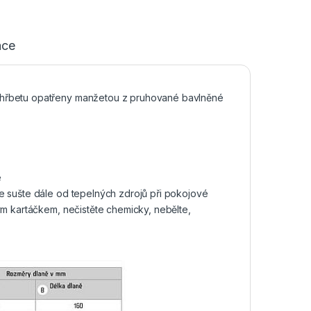
ace
 hřbetu opatřeny manžetou z pruhované bavlněné
e
e sušte dále od tepelných zdrojů při pokojové
ým kartáčkem, nečistěte chemicky, nebělte,