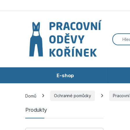
Přeskočit na navigaci
Přeskočit na obsah
E-shop
Domů
Ochranné pomůcky
Pracovní
Produkty