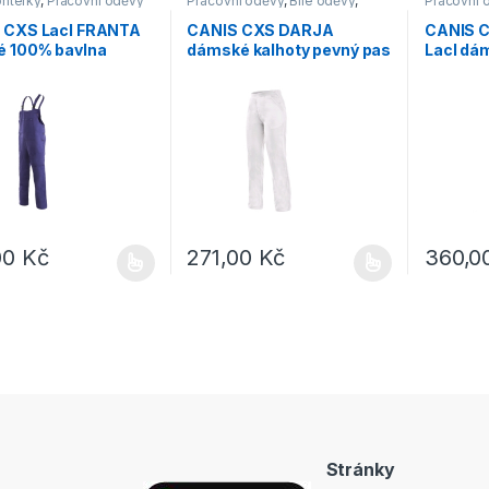
ntérky
,
Pracovní oděvy
Pracovní oděvy
,
Bílé oděvy
,
Pracovní 
Kalhoty
 CXS Lacl FRANTA
CANIS CXS DARJA
CANIS 
é 100% bavlna
dámské kalhoty pevný pas
Lacl dá
é
bílé
modrá/č
00
Kč
271,00
Kč
360,0
rodukt má více variant. Možnosti lze vybrat na stránce produktu
Tento produkt má více variant. Možnosti lz
Tento pro
Stránky