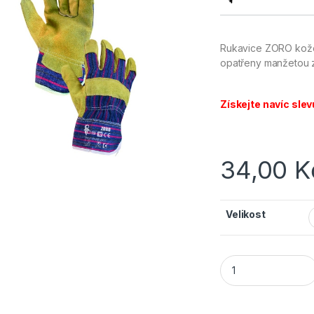
Rukavice ZORO kožen
opatřeny manžetou 
Získejte navíc slev
34,00
K
Velikost
CANIS CXS ZORO r