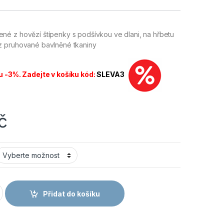
é z hovězí štípenky s podšívkou ve dlani, na hřbetu
z pruhované bavlněné tkaniny
u -3%. Zadejte v košíku kód:
SLEVA3
č
ukavice kožené množství
Přidat do košíku