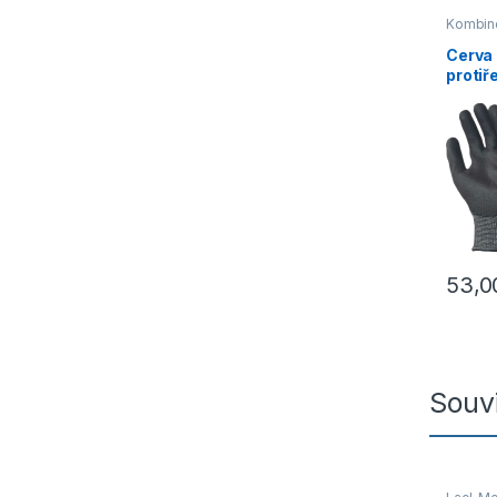
Kombin
rukavic
Cerva
protiř
53,
Tento p
Souvi