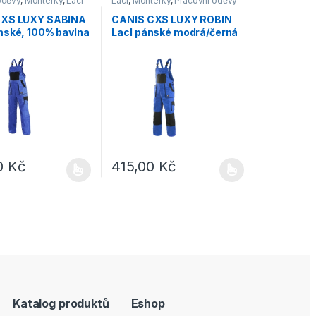
oděvy
,
Montérky
,
Lacl
Lacl
,
Montérky
,
Pracovní oděvy
CXS LUXY SABINA
CANIS CXS LUXY ROBIN
mské, 100% bavlna
Lacl pánské modrá/černá
erná
0
Kč
415,00
Kč
e vybrat na stránce produktu
dukt má více variant. Možnosti lze vybrat na stránce produktu
Tento produkt má více variant. Možnosti lze
Katalog produktů
Eshop