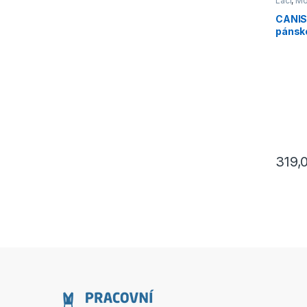
Lacl
,
Mo
CANIS
pánsk
modr
319,
Tento p