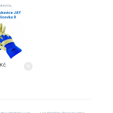
rukavice
,
ané
ukavice JAY
lícovka 9
Kč
e vybrat na stránce produktu