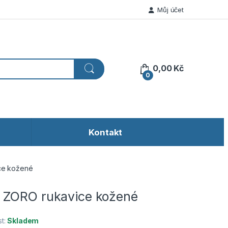
Můj účet
0,00
Kč
0
Kontakt
ce kožené
 ZORO rukavice kožené
t:
Skladem