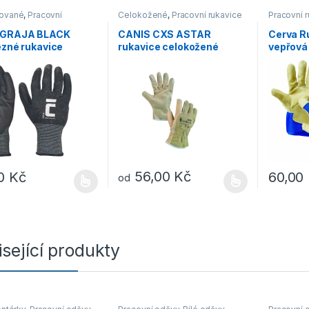
ované
,
Pracovní
Celokožené
,
Pracovní rukavice
Pracovní 
e
,
Protiřezné
Kombinov
 GRAJA BLACK
CANIS CXS ASTAR
Cerva R
ezné rukavice
rukavice celokožené
vepřová 
56,00
Kč
00
Kč
60,00
od
rodukt má více variant. Možnosti lze vybrat na stránce produktu
Tento produkt má více variant. Možnosti lz
sející produkty