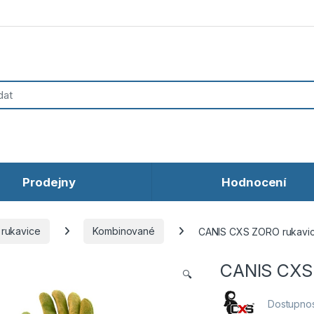
Prodejny
Hodnocení
 rukavice
Kombinované
CANIS CXS ZORO rukavi
CANIS CXS
🔍
Dostupnos