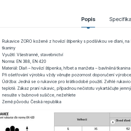
Popis
Specifik
Rukavice ZORO kožené z hovězí štípenky s podšívkou ve dlani, na
tkaniny
Využití: Všestranné, stavebnictví
Norma: EN 388, EN 420
Materiál: Dlaň – hovězí štípenka, hřbet a manžeta – bavlněná tkanina
Při ošetřování výrobku vždy věnujte pozornost doporučení výrobc
Údržba: Jedná se o rukavice pro krátkodobé použití. Zvlhlé rukavic
teplotě. Zákaz praní rukavic, případnou nečistotu vykartáčujte jemn
nesušte v bubnové sušičce, nežehlete
Země původu: Česká republika