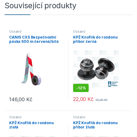
Související produkty
Ostatní
Ostatní
CANIS CXS Bezpečnostní
KPŽ Knoflík do rondonu
páska 500 m červená/bílá
příbor černá
-
12%
22,00
Kč
146,00
Kč
25,00
Kč
Ostatní
Ostatní
KPŽ Knoflík do rondonu
KPŽ Knoflík do rondonu
zlatá
příbor žlutá