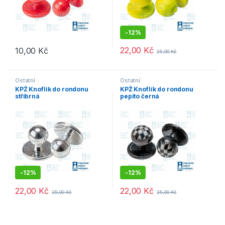
-
12%
22,00
Kč
10,00
Kč
25,00
Kč
Tento produkt má více variant. Možnosti lze vybrat na stránce p
Ostatní
Ostatní
KPŽ Knoflík do rondonu
KPŽ Knoflík do rondonu
stříbrná
pepito černá
-
12%
-
12%
22,00
Kč
22,00
Kč
25,00
Kč
25,00
Kč