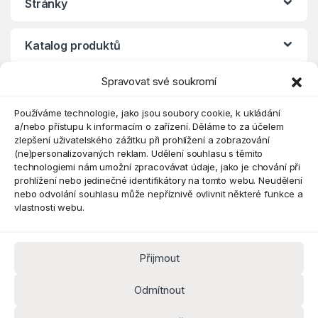
Stránky
Katalog produktů
Spravovat své soukromí
Eshop
Používáme technologie, jako jsou soubory cookie, k ukládání
a/nebo přístupu k informacím o zařízení. Děláme to za účelem
zlepšení uživatelského zážitku při prohlížení a zobrazování
(ne)personalizovaných reklam. Udělení souhlasu s těmito
technologiemi nám umožní zpracovávat údaje, jako je chování při
prohlížení nebo jedinečné identifikátory na tomto webu. Neudělení
nebo odvolání souhlasu může nepříznivě ovlivnit některé funkce a
vlastnosti webu.
Přijmout
Máte dotaz? Kontaktujte nás
obchod@pokorine
Odmítnout
k.cz