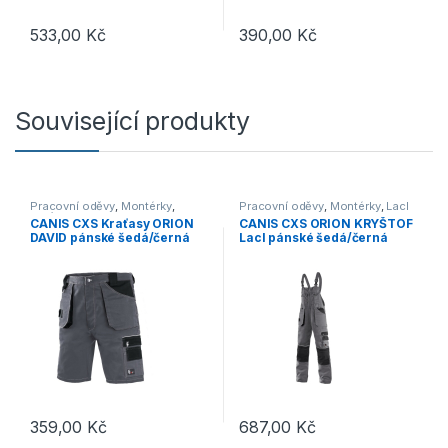
533,00
Kč
390,00
Kč
Tento produkt má více variant. Možnosti lze vybrat na stránce p
Související produkty
Pracovní oděvy
,
Montérky
,
Pracovní oděvy
,
Montérky
,
Lacl
Kraťasy
CANIS CXS Kraťasy ORION
CANIS CXS ORION KRYŠTOF
DAVID pánské šedá/černá
Lacl pánské šedá/černá
359,00
Kč
687,00
Kč
Tento produkt má více variant. Možnosti lze vybrat na stránce p
Tento produkt má více variant. 