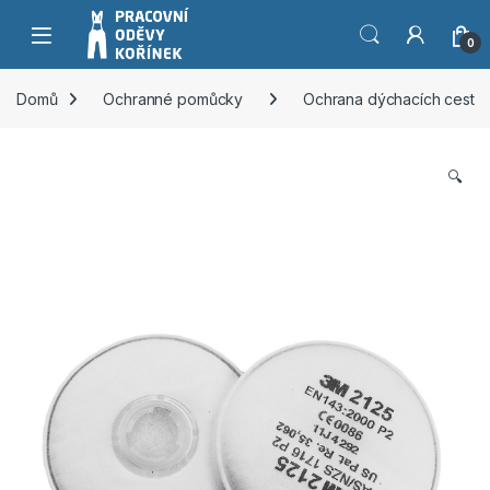
Přeskočit na navigaci
Přeskočit na obsah
0
Domů
Ochranné pomůcky
Ochrana dýchacích cest
🔍