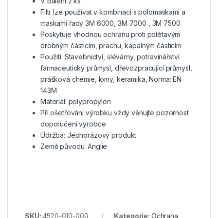
V balení 2 ks
Filtr lze používat v kombinaci s polomaskami a
maskami řady 3M 6000, 3M 7000 , 3M 7500
Poskytuje vhodnou ochranu proti polétavým
drobným částicím, prachu, kapalným částicím
Použití: Stavebnictví, slévárny, potravinářství.
farmaceutický průmysl, dřevozpracující průmysl,
prášková chemie, lomy, keramika, Norma: EN
143M
Materiál: polypropylen
Při ošetřování výrobku vždy věnujte pozornost
doporučení výrobce
Údržba: Jednorázový produkt
Země původu: Anglie
SKU:
4520-010-000
Kategorie:
Ochrana