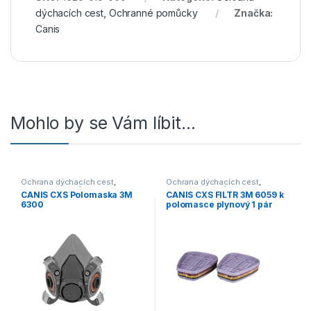
dýchacích cest
,
Ochranné pomůcky
Značka:
Canis
Mohlo by se Vám líbit…
Ochrana dýchacích cest
,
Ochrana dýchacích cest
,
Ochranné pomůcky
Ochranné pomůcky
CANIS CXS Polomaska 3M
CANIS CXS FILTR 3M 6059 k
6300
polomasce plynový 1 pár