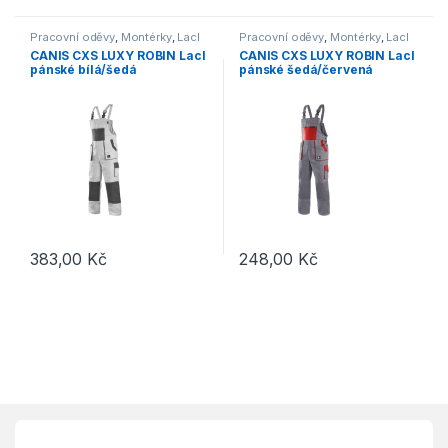
Pracovní oděvy
,
Montérky
,
Lacl
Pracovní oděvy
,
Montérky
,
Lacl
CANIS CXS LUXY ROBIN Lacl
CANIS CXS LUXY ROBIN Lacl
pánské bílá/šedá
pánské šedá/červená
383,00
Kč
248,00
Kč
Tento produkt má více variant. Možnosti lze vybrat na stránce p
Tento produkt má více variant. 