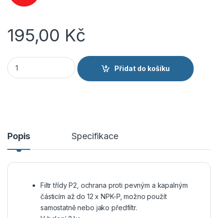
195,00
Kč
CANIS CXS Filtr 3M 2125 prachový k polomasce 1 pár množstv
Přidat do košíku
Popis
Specifikace
Filtr třídy P2, ochrana proti pevným a kapalným
částicím až do 12 x NPK-P, možno použít
samostatně nebo jako předfiltr.