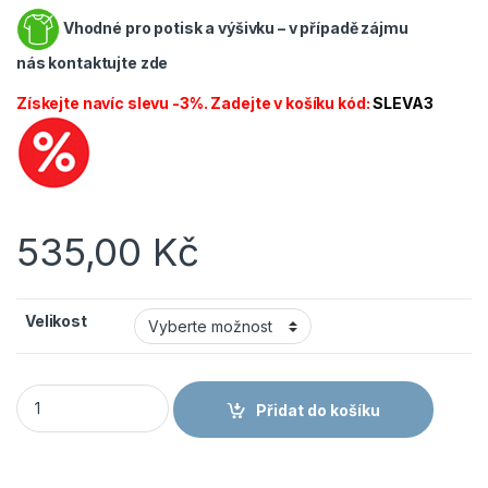
Vhodné pro potisk a výšivku – v případě zájmu
nás
kontaktujte zde
Získejte navíc slevu -3%. Zadejte v košíku kód:
SLEVA3
535,00
Kč
Velikost
CANIS CXS TORONTO pánská mikina khaki množství
Přidat do košíku