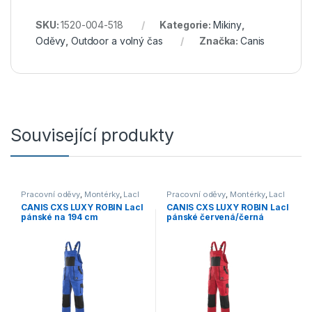
SKU:
1520-004-518
Kategorie:
Mikiny
,
Oděvy
,
Outdoor a volný čas
Značka:
Canis
Související produkty
Pracovní oděvy
,
Montérky
,
Lacl
Pracovní oděvy
,
Montérky
,
Lacl
CANIS CXS LUXY ROBIN Lacl
CANIS CXS LUXY ROBIN Lacl
pánské na 194 cm
pánské červená/černá
prodloužené modrá/černá