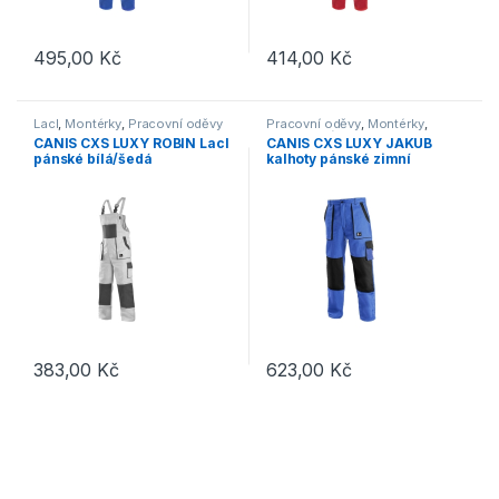
495,00
Kč
414,00
Kč
Tento produkt má více variant. Možnosti lze vybrat na stránce p
Tento produkt má více variant. 
Lacl
,
Montérky
,
Pracovní oděvy
Pracovní oděvy
,
Montérky
,
Kalhoty
,
Výprodej
CANIS CXS LUXY ROBIN Lacl
CANIS CXS LUXY JAKUB
pánské bílá/šedá
kalhoty pánské zimní
modrá/černá
383,00
Kč
623,00
Kč
Tento produkt má více variant. Možnosti lze vybrat na stránce p
Tento produkt má více variant. 