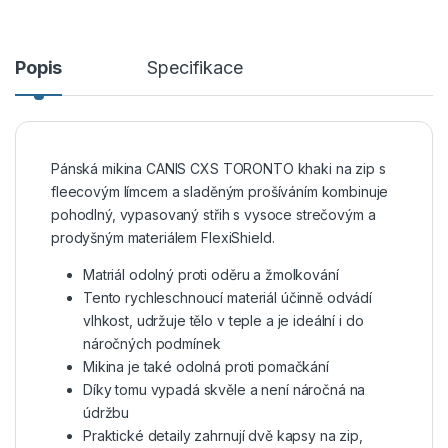
Popis
Specifikace
Pánská mikina CANIS CXS TORONTO khaki na zip s
fleecovým límcem a sladěným prošíváním kombinuje
pohodlný, vypasovaný střih s vysoce strečovým a
prodyšným materiálem FlexiShield.
Matriál odolný proti oděru a žmolkování
Tento rychleschnoucí materiál účinně odvádí
vlhkost, udržuje tělo v teple a je ideální i do
náročných podmínek
Mikina je také odolná proti pomačkání
Díky tomu vypadá skvěle a není náročná na
údržbu
Praktické detaily zahrnují dvě kapsy na zip,