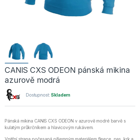
CANIS CXS ODEON pánská mikina
azurově modrá
Dostupnost:
Skladem
Pánská mikina CANIS CXS ODEON v azurově modré barvě s
kulatým průkrčníkem a hlavicovým rukávem.
Vnitřní strana počesaná příjemným materiálem fleece, pas, krk a