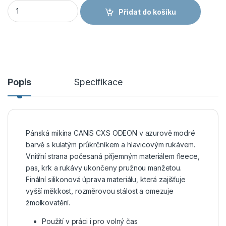
CANIS CXS ODEON pánská mikina azurově modrá množství
Přidat do košíku
Popis
Specifikace
Pánská mikina CANIS CXS ODEON v azurově modré
barvě s kulatým průkrčníkem a hlavicovým rukávem.
Vnitřní strana počesaná příjemným materiálem fleece,
pas, krk a rukávy ukončeny pružnou manžetou.
Finální silikonová úprava materiálu, která zajišťuje
vyšší měkkost, rozměrovou stálost a omezuje
žmolkovatění.
Použití v práci i pro volný čas