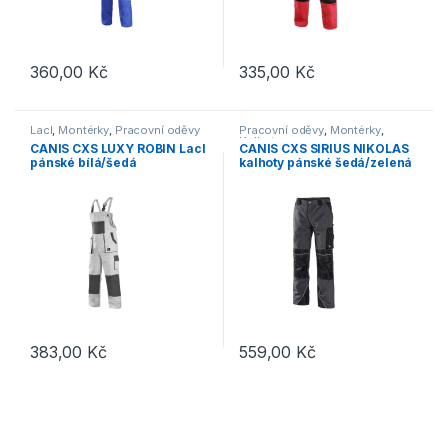
360,00
Kč
335,00
Kč
Tento produkt má více variant. Možnosti lze vybrat na stránce p
Tento produkt má více variant. 
Lacl
,
Montérky
,
Pracovní oděvy
Pracovní oděvy
,
Montérky
,
Kalhoty
CANIS CXS LUXY ROBIN Lacl
CANIS CXS SIRIUS NIKOLAS
pánské bílá/šedá
kalhoty pánské šedá/zelená
383,00
Kč
559,00
Kč
Tento produkt má více variant. Možnosti lze vybrat na stránce p
Tento produkt má více variant. 