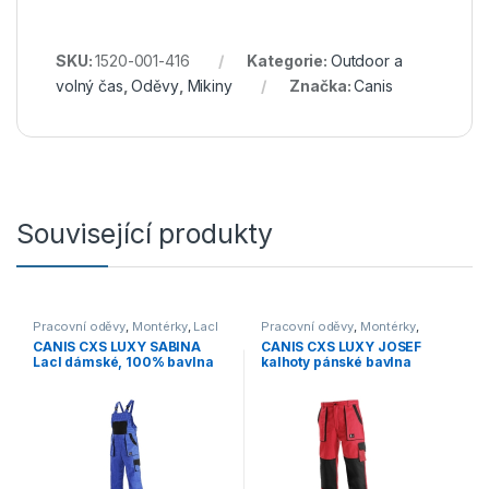
SKU:
1520-001-416
Kategorie:
Outdoor a
volný čas
,
Oděvy
,
Mikiny
Značka:
Canis
Související produkty
Pracovní oděvy
,
Montérky
,
Lacl
Pracovní oděvy
,
Montérky
,
Kalhoty
CANIS CXS LUXY SABINA
CANIS CXS LUXY JOSEF
Lacl dámské, 100% bavlna
kalhoty pánské bavlna
modrá/černá
červená/černá