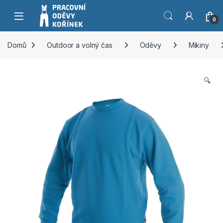
Přeskočit na navigaci
Přeskočit na obsah
0
Domů
Outdoor a volný čas
Oděvy
Mikiny
🔍