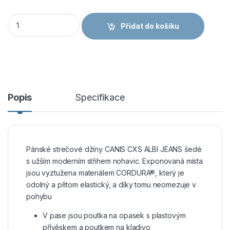
CANIS CXS ALBI JEANS pánské kalhoty šedá množství
Přidat do košíku
Popis
Specifikace
Pánské strečové džíny CANIS CXS ALBI JEANS šedé
s užším moderním střihem nohavic. Exponovaná místa
jsou vyztužena materiálem CORDURA®, který je
odolný a přitom elastický, a díky tomu neomezuje v
pohybu
V pase jsou poutka na opasek s plastovým
přívěskem a poutkem na kladivo