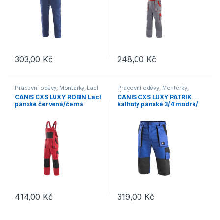
303,00
Kč
248,00
Kč
Tento produkt má více variant. Možnosti lze vybrat na stránce p
Tento produkt má více variant. 
Pracovní oděvy
,
Montérky
,
Lacl
Pracovní oděvy
,
Montérky
,
Kraťasy
CANIS CXS LUXY ROBIN Lacl
CANIS CXS LUXY PATRIK
pánské červená/černá
kalhoty pánské 3/4 modrá/
černá
414,00
Kč
319,00
Kč
Tento produkt má více variant. Možnosti lze vybrat na stránce p
Tento produkt má více variant. 