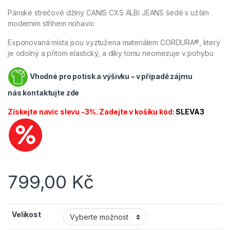
Pánské strečové džíny CANIS CXS ALBI JEANS šedé s užším
moderním střihem nohavic
Exponovaná místa jsou vyztužena materiálem CORDURA®, který
je odolný a přitom elastický, a díky tomu neomezuje v pohybu
Vhodné pro potisk a výšivku – v případě zájmu
nás
kontaktujte zde
Získejte navíc slevu -3%. Zadejte v košíku kód:
SLEVA3
799,00
Kč
Velikost