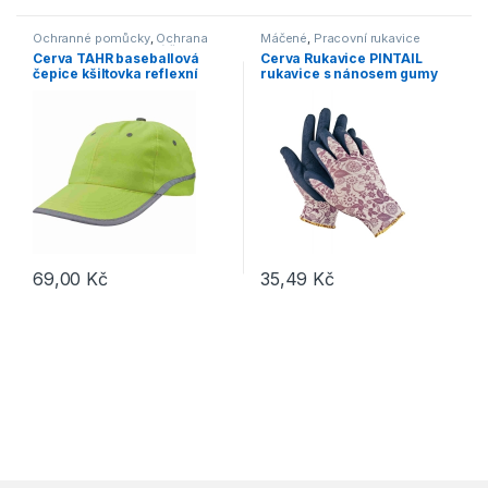
Ochranné pomůcky
,
Ochrana
Máčené
,
Pracovní rukavice
hlavy
,
Outdoor a volný čas
,
Cerva TAHR baseballová
Cerva Rukavice PINTAIL
Doplňky
,
Čepice, rukavice, šály
čepice kšiltovka reflexní
rukavice s nánosem gumy
žlutá
fialové
69,00
Kč
35,49
Kč
Tento produkt má více variant. 