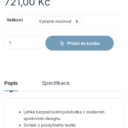
721,00
Kč
Velikost
Cerva ZURRUM MF ESD S1P SRC polobotka šedá množství
Přidat do košíku
Popis
Specifikace
Lehká bezpečnostní polobotka v moderním
sportovním designu
Svršek z prodyšného textilu