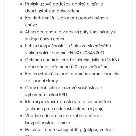
Protiskluzová podešev odolná olejům z
dvouhustotního polyuretanu
Komfortní vnitřní stélka pro pohodlí během
chůze
Absorpce energie v oblasti paty tlumí nárazy a
snižuje únavu nohou
Lehká bezpečnostní tužinka ze skleněného
vlákna splňuje normu EN ISO 20345:2011
Ochrana chodidel před stlačením (síla do 15 kN)
nebo pádem břemene (20 kg z výšky 1 m)
Kompozitní stélka proti propichu chrání chodidla
ze spodní strany
Obuv neobsahuje kovové součásti a je
vybavena funkcí ESD
Ideální pro vnitřní prostory a citlivá prostředí
(ochrana proti elektrostatickému výboji)
Vhodné i do prostor se zabezpečením
bezpečnostním rámem
Hmotnost nepřesahuje 495 g (půlpár, velikost