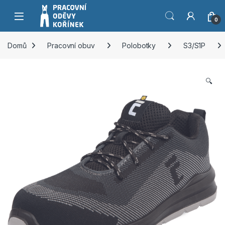
Přeskočit na navigaci
Přeskočit na obsah
0
Domů
Pracovní obuv
Polobotky
S3/S1P
🔍