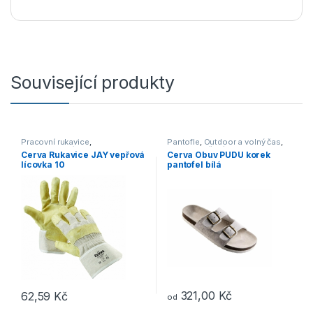
Související produkty
Pracovní rukavice
,
Pantofle
,
Outdoor a volný čas
,
Kombinované
Obuv
,
Otevřená obuv
Cerva Rukavice JAY vepřová
Cerva Obuv PUDU korek
lícovka 10
pantofel bílá
321,00
Kč
62,59
Kč
od
Tento produkt má více variant. 