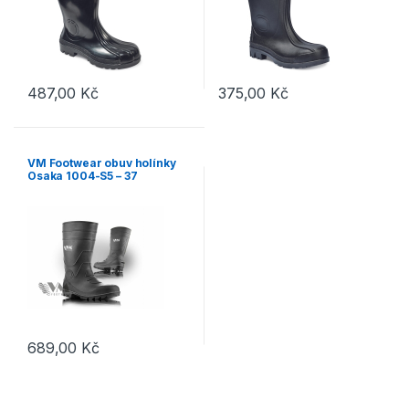
487,00
Kč
375,00
Kč
Tento produkt má více variant. Možnosti lze vybrat na stránce p
VM Footwear obuv holínky
Osaka 1004-S5 – 37
689,00
Kč