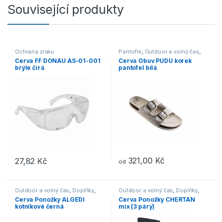
Související produkty
Ochrana zraku
Pantofle
,
Outdoor a volný čas
,
Obuv
,
Otevřená obuv
Cerva FF DONAU AS-01-001
Cerva Obuv PUDU korek
brýle čirá
pantofel bílá
321,00
Kč
27,82
Kč
od
Tento produkt má více variant. 
Outdoor a volný čas
,
Doplňky
,
Outdoor a volný čas
,
Doplňky
,
Ponožky
Ponožky
Cerva Ponožky ALGEDI
Cerva Ponožky CHERTAN
kotníkové černá
mix (3 páry)