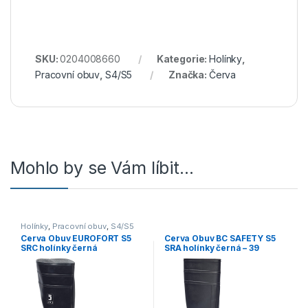
SKU:
0204008660
Kategorie:
Holínky
,
Pracovní obuv
,
S4/S5
Značka:
Červa
Mohlo by se Vám líbit…
Holínky
,
Pracovní obuv
,
S4/S5
Cerva Obuv EUROFORT S5
Cerva Obuv BC SAFETY S5
SRC holínky černá
SRA holínky černá – 39