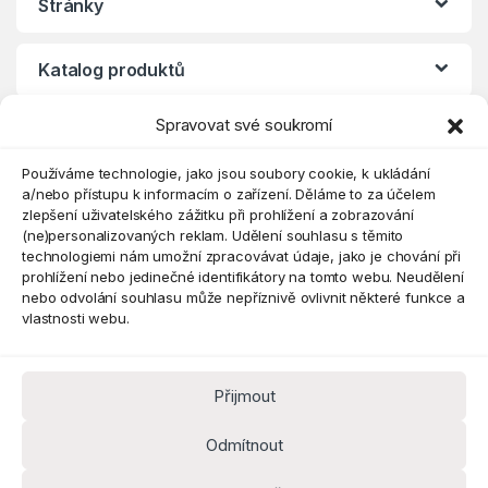
Stránky
Katalog produktů
Spravovat své soukromí
Eshop
Používáme technologie, jako jsou soubory cookie, k ukládání
a/nebo přístupu k informacím o zařízení. Děláme to za účelem
zlepšení uživatelského zážitku při prohlížení a zobrazování
(ne)personalizovaných reklam. Udělení souhlasu s těmito
technologiemi nám umožní zpracovávat údaje, jako je chování při
prohlížení nebo jedinečné identifikátory na tomto webu. Neudělení
nebo odvolání souhlasu může nepříznivě ovlivnit některé funkce a
vlastnosti webu.
Přijmout
Máte dotaz? Kontaktujte nás
obchod@pokorine
Odmítnout
k.cz