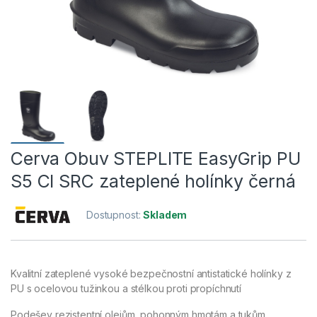
Cerva Obuv STEPLITE EasyGrip PU
S5 CI SRC zateplené holínky černá
Dostupnost:
Skladem
Kvalitní zateplené vysoké bezpečnostní antistatické holínky z
PU s ocelovou tužinkou a stélkou proti propíchnutí
Podešev rezistentní olejům, pohonným hmotám a tukům