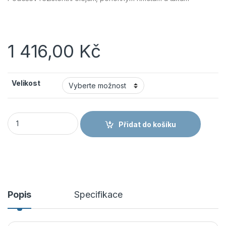
1 416,00
Kč
Velikost
Cerva Obuv STEPLITE EasyGrip PU S5 CI SRC zateplené holínk
Přidat do košíku
Popis
Specifikace