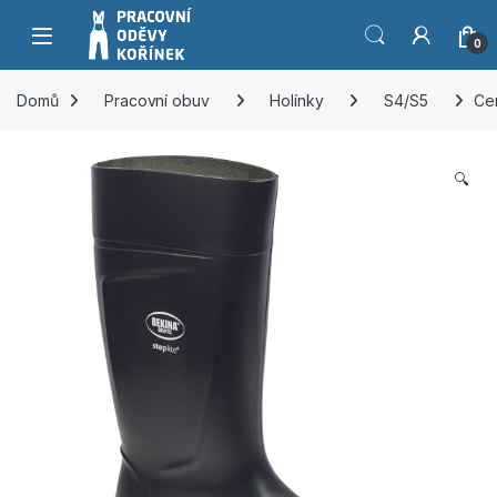
Přeskočit na navigaci
Přeskočit na obsah
0
Domů
Pracovní obuv
Holínky
S4/S5
Ce
🔍