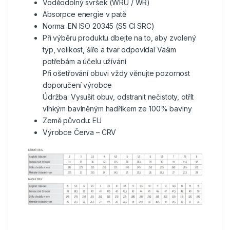
Voděodolný svršek (WRU / WR)
Absorpce energie v patě
Norma: EN ISO 20345
(S5 CI SRC)
Při výběru produktu dbejte na to, aby zvolený
typ, velikost, šíře a tvar odpovídal Vašim
potřebám a účelu užívání
Při ošetřování obuvi vždy věnujte pozornost
doporučení výrobce
Údržba: Vysušit obuv, odstranit nečistoty, otřít
vlhkým bavlněným hadříkem ze 100% bavlny
Země původu: EU
Výrobce Červa – CRV