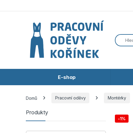
Přeskočit na navigaci
Přeskočit na obsah
E-shop
Domů
Pracovní oděvy
Montérky
Produkty
-
1%