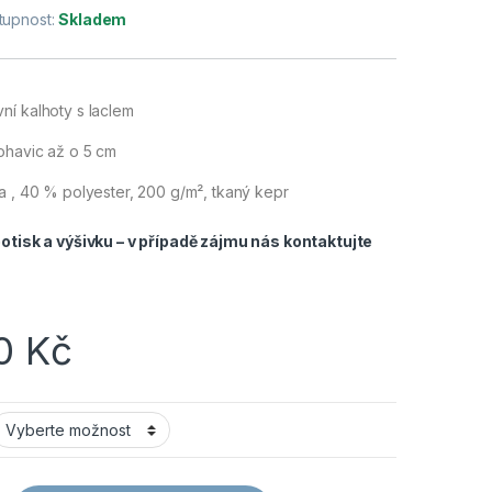
tupnost:
Skladem
ní kalhoty s laclem
ohavic až o 5 cm
 , 40 % polyester, 200 g/m², tkaný kepr
tisk a výšivku – v případě zájmu nás
kontaktujte
00
Kč