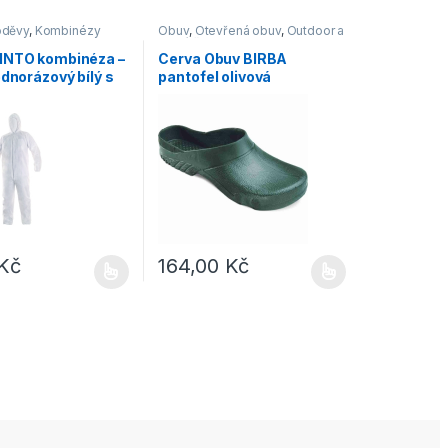
oděvy
,
Kombinézy
Obuv
,
Otevřená obuv
,
Outdoor a
volný čas
,
Pantofle
INTO kombinéza –
Cerva Obuv BIRBA
ednorázový bílý s
pantofel olivová
Kč
164,00
Kč
dukt má více variant. Možnosti lze vybrat na stránce produktu
Tento produkt má více variant. Možnosti lze