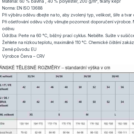
Materiál:
60 % bavlna , 40 % polyester, 200 g/m², tkaný kepr
Norma: EN ISO 13688
Při výběru oděvu dbejte na to, aby zvolený typ, velikost, šíře a tva
Při ošetřování oděvu vždy věnujte pozornost doporučení výrobce. 
oděvu
Údržba: Perte na 60 °C, běžný prací cyklus. Nebělte. Sušte v sušičc
Žehlete na nízkou teplotu, maximálně 110 °C. Chemické čištění zaká
Země původu: EU
Výrobce Červa – CRV