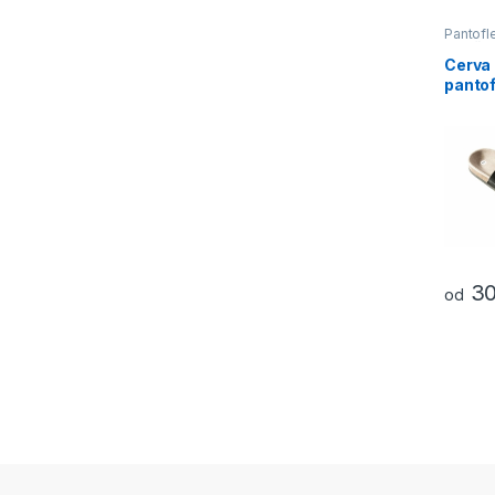
Pantofl
Otevře
Cerva
pantof
3
od
Tento p