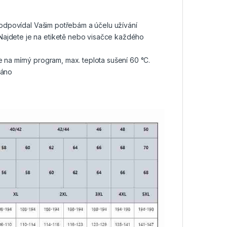
r odpovídal Vašim potřebám a účelu užívání
Najdete je na etiketě nebo visačce každého
e na mírný program, max. teplota sušení 60 °C.
záno