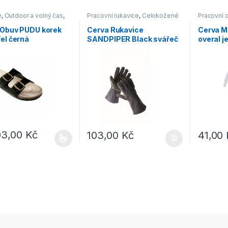
e
,
Outdoor a volný čas
,
Pracovní rukavice
,
Celokožené
Pracovní 
ná obuv
 Obuv PUDU korek
Cerva Rukavice
Cerva M
el černá
SANDPIPER Black svářeč
overal j
silné č.11
kapucí
03,00
Kč
103,00
Kč
41,00
rodukt má více variant. Možnosti lze vybrat na stránce produktu
Tento pro