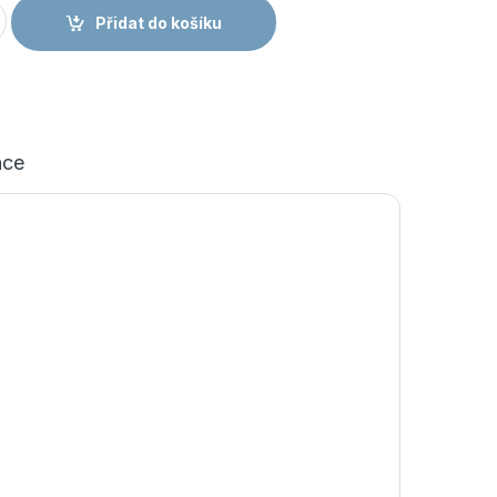
nské lacl kalhoty royal/navy množství
Přidat do košíku
ace