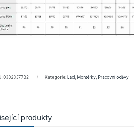
U:
03020377B2
Kategorie:
Lacl
,
Montérky
,
Pracovní oděvy
sející produkty