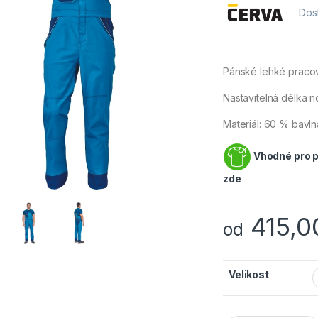
Dos
Pánské lehké pracov
Nastavitelná délka n
Materiál:
60 % bavlna
Vhodné pro po
zde
415,
od
Velikost