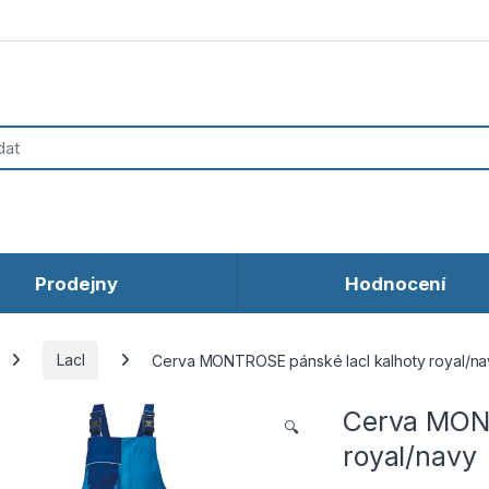
Prodejny
Hodnocení
Lacl
Cerva MONTROSE pánské lacl kalhoty royal/na
Cerva MONT
🔍
royal/navy