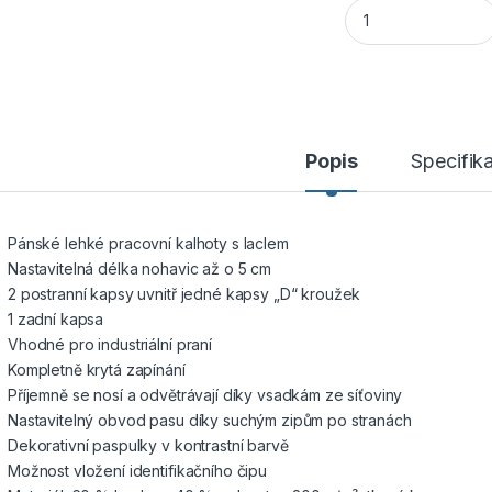
Cerva MONTROSE pá
Popis
Specifik
Pánské lehké pracovní kalhoty s laclem
Nastavitelná délka nohavic až o 5 cm
2 postranní kapsy uvnitř jedné kapsy „D“ kroužek
1 zadní kapsa
Vhodné pro industriální praní
Kompletně krytá zapínání
Příjemně se nosí a odvětrávají díky vsadkám ze síťoviny
Nastavitelný obvod pasu díky suchým zipům po stranách
Dekorativní paspulky v kontrastní barvě
Možnost vložení identifikačního čipu