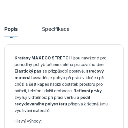
Popis
Specifikace
Kraťasy MAX ECO STRETCH
jsou navržené pro
pohodlný pohyb během celého pracovního dne.
Elastický pas
se přizpůsobí postavě,
strečový
materiál
usnadňuje pohyb při práci v kleče i při
chůzi a šest kapes nabízí dostatek prostoru pro
nářadí, telefon i další drobnosti.
Reflexní prvky
zvyšují viditelnost při práci venku a
podíl
recyklovaného polyesteru
přispívá k šetrnějšímu
využívání materiálů.
Hlavní výhody: