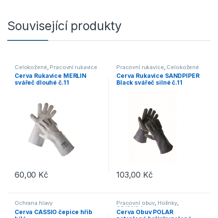
Související produkty
Celokožené
,
Pracovní rukavice
Pracovní rukavice
,
Celokožené
Cerva Rukavice MERLIN
Cerva Rukavice SANDPIPER
svářeč dlouhé č.11
Black svářeč silné č.11
60,00
Kč
103,00
Kč
Ochrana hlavy
Pracovní obuv
,
Holínky
,
OB/O1/O4
Cerva CASSIO čepice hřib
Cerva Obuv POLAR