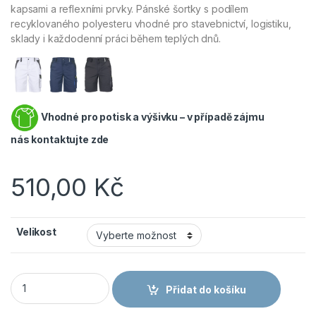
kapsami a reflexními prvky. Pánské šortky s podílem
recyklovaného polyesteru vhodné pro stavebnictví, logistiku,
sklady i každodenní práci během teplých dnů.
Vhodné pro potisk a výšivku – v případě zájmu
nás
kontaktujte zde
510,00
Kč
Velikost
ČERVA MAX ECO STRETCH - Pánské strečové pracovní kraťasy
Přidat do košíku