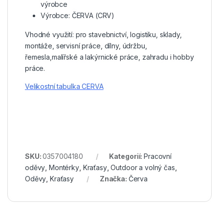
výrobce
Výrobce: ČERVA (CRV)
Vhodné využití: pro stavebnictví, logistiku, sklady,
montáže, servisní práce, dílny, údržbu,
řemesla,malířské a lakýrnické práce, zahradu i hobby
práce.
Velikostní tabulka CERVA
SKU:
0357004180
Kategorií:
Pracovní
oděvy
,
Montérky
,
Kraťasy
,
Outdoor a volný čas
,
Oděvy
,
Kraťasy
Značka:
Červa