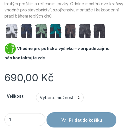
trojitým prošitím a reflexními prvky. Odolné montérkové kraťasy
vhodné pro stavebnictví, strojírenství, montáže i každodenní
práci během teplých dnů.
Vhodné pro potisk a výšivku – v případě zájmu
nás
kontaktujte zde
690,00
Kč
Velikost
ČERVA DAYBORO - Pánské strečové pracovní kraťasy s kapsam
Přidat do košíku