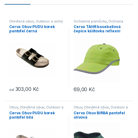
Otevřená obuv
,
Outdoor a volný
Ochranné pomůcky
,
Ochrana
čas
,
Pantofle
hlavy
,
Outdoor a volný čas
,
Cerva Obuv PUDU korek
Cerva TAHR baseballová
Doplňky
,
Čepice, rukavice, šály
pantofel černá
čepice kšiltovka reflexní
žlutá
303,00
Kč
69,00
Kč
od
Tento produkt má více variant. Možnosti lze vybrat na stránce p
Obuv
,
Otevřená obuv
,
Outdoor a
Obuv
,
Otevřená obuv
,
Outdoor a
volný čas
,
Pantofle
volný čas
,
Pantofle
Cerva Obuv PUDU korek
Cerva Obuv BIRBA pantofel
pantofel bílá
olivová