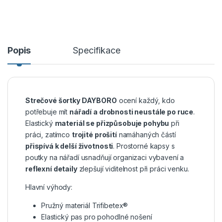
Popis
Specifikace
Strečové šortky DAYBORO
ocení každý, kdo
potřebuje mít
nářadí a drobnosti neustále po ruce
.
Elastický
materiál se přizpůsobuje pohybu
při
práci, zatímco
trojité prošití
namáhaných částí
přispívá k delší životnosti
. Prostorné kapsy s
poutky na nářadí usnadňují organizaci vybavení a
reflexní detaily
zlepšují viditelnost při práci venku.
Hlavní výhody:
Pružný materiál Trifibetex®
Elastický pas pro pohodlné nošení