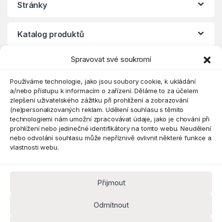
Stránky
Katalog produktů
Spravovat své soukromí
Eshop
Používáme technologie, jako jsou soubory cookie, k ukládání
a/nebo přístupu k informacím o zařízení. Děláme to za účelem
zlepšení uživatelského zážitku při prohlížení a zobrazování
(ne)personalizovaných reklam. Udělení souhlasu s těmito
technologiemi nám umožní zpracovávat údaje, jako je chování při
prohlížení nebo jedinečné identifikátory na tomto webu. Neudělení
nebo odvolání souhlasu může nepříznivě ovlivnit některé funkce a
vlastnosti webu.
Přijmout
Máte dotaz? Kontaktujte nás
obchod@pokorine
Odmítnout
k.cz