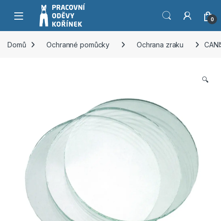
Přeskočit na navigaci
Přeskočit na obsah
0
Domů
Ochranné pomůcky
Ochrana zraku
CANI
🔍