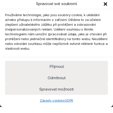
Spravovat své soukromí
Eshop
Používáme technologie, jako jsou soubory cookie, k ukládání
a/nebo přístupu k informacím o zařízení. Děláme to za účelem
zlepšení uživatelského zážitku při prohlížení a zobrazování
(ne)personalizovaných reklam. Udělení souhlasu s těmito
technologiemi nám umožní zpracovávat údaje, jako je chování při
prohlížení nebo jedinečné identifikátory na tomto webu. Neudělení
nebo odvolání souhlasu může nepříznivě ovlivnit některé funkce a
vlastnosti webu.
Přijmout
Máte dotaz? Kontaktujte nás
obchod@pokorine
Odmítnout
k.cz
Kancelář 8:30 - 16:00
Spravovat možnosti
Zásady cookies
GDPR