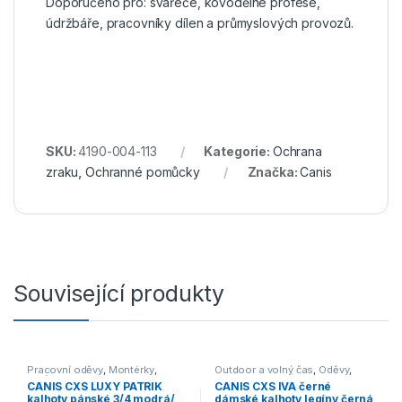
Doporučeno pro: svářeče, kovodělné profese,
údržbáře, pracovníky dílen a průmyslových provozů.
SKU:
4190-004-113
Kategorie:
Ochrana
zraku
,
Ochranné pomůcky
Značka:
Canis
Související produkty
Pracovní oděvy
,
Montérky
,
Outdoor a volný čas
,
Oděvy
,
Kraťasy
Kalhoty
CANIS CXS LUXY PATRIK
CANIS CXS IVA černé
kalhoty pánské 3/4 modrá/
dámské kalhoty legíny černá