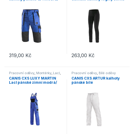
černá
319,00
Kč
263,00
Kč
Tento produkt má více variant. Možnosti lze vybrat na stránce p
Tento produkt má více variant. 
Pracovní oděvy
,
Montérky
,
Lacl
,
Pracovní oděvy
,
Bílé oděvy
Výprodej
CANIS CXS LUXY MARTIN
CANIS CXS ARTUR kalhoty
Lacl pánské zimní modrá/
pánské bílé
černá