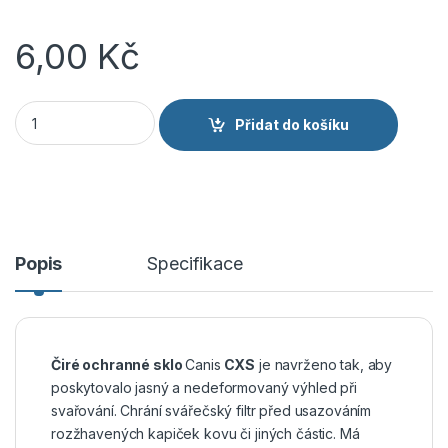
6,00
Kč
CANIS CXS Sklo do svářečských brýlí čiré průměr 50 mm mno
Přidat do košíku
Popis
Specifikace
Čiré ochranné sklo
Canis
CXS
je navrženo tak, aby
poskytovalo jasný a nedeformovaný výhled při
svařování. Chrání svářečský filtr před usazováním
rozžhavených kapiček kovu či jiných částic. Má