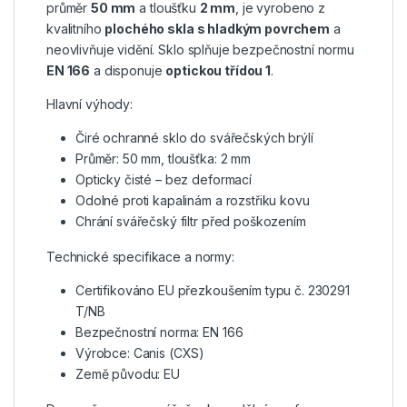
průměr
50 mm
a tloušťku
2 mm
, je vyrobeno z
kvalitního
plochého skla s hladkým povrchem
a
neovlivňuje vidění. Sklo splňuje bezpečnostní normu
EN 166
a disponuje
optickou třídou 1
.
Hlavní výhody:
Čiré ochranné sklo do svářečských brýlí
Průměr: 50 mm, tloušťka: 2 mm
Opticky čisté – bez deformací
Odolné proti kapalinám a rozstřiku kovu
Chrání svářečský filtr před poškozením
Technické specifikace a normy:
Certifikováno EU přezkoušením typu č. 230291
T/NB
Bezpečnostní norma: EN 166
Výrobce: Canis (CXS)
Země původu: EU