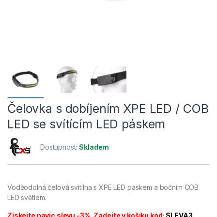
Čelovka s dobíjením XPE LED / COB
LED se svítícím LED páskem
Dostupnost:
Skladem
Voděodolná čelová svítilna s XPE LED páskem a bočním COB
LED světlem.
Získejte navíc slevu -3%. Zadejte v košíku kód:
SLEVA3