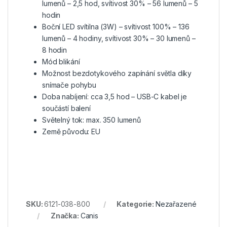
lumenů – 2,5 hod, svítivost 30% – 56 lumenů – 5
hodin
Boční LED svítilna (3W) – svítivost 100% – 136
lumenů – 4 hodiny, svítivost 30% – 30 lumenů –
8 hodin
Mód blikání
Možnost bezdotykového zapínání světla díky
snímače pohybu
Doba nabíjení: cca 3,5 hod – USB-C kabel je
součástí balení
Světelný tok: max. 350 lumenů
Země původu: EU
SKU:
6121-038-800
Kategorie:
Nezařazené
Značka:
Canis