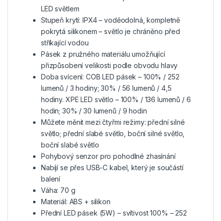
LED světlem
Stupeň krytí: IPX4 – voděodolná, kompletně
pokrytá silikonem – světlo je chráněno před
stříkající vodou
Pásek z pružného materiálu umožňující
přizpůsobení velikosti podle obvodu hlavy
Doba svícení: COB LED pásek – 100% / 252
lumenů / 3 hodiny; 30% / 56 lumenů / 4,5
hodiny. XPE LED světlo – 100% / 136 lumenů / 6
hodin; 30% / 30 lumenů / 9 hodin
Můžete měnit mezi čtyřmi režimy: přední silné
světlo; přední slabé světlo, boční silné světlo,
boční slabé světlo
Pohybový senzor pro pohodlné zhasínání
Nabíjí se přes USB-C kabel, který je součástí
balení
Váha: 70 g
Materiál: ABS + silikon
Přední LED pásek (5W) – svítivost 100% – 252