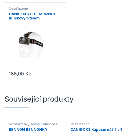
Nezařazené
CANIS CXS LED Čelovka s
hliníkovým tělem
188,00
Kč
Související produkty
Nezařazené
,
Oděvy
,
Outdoor a
Nezařazené
volný čas
,
Pracovní oděvy
BENNON BENNONKY
CANIS CXS Kapesní nůž 7 v 1