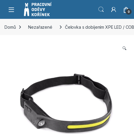
Přeskočit na navigaci
Přeskočit na obsah
0
Domů
Nezařazené
Čelovka s dobíjením XPE LED / COB
🔍