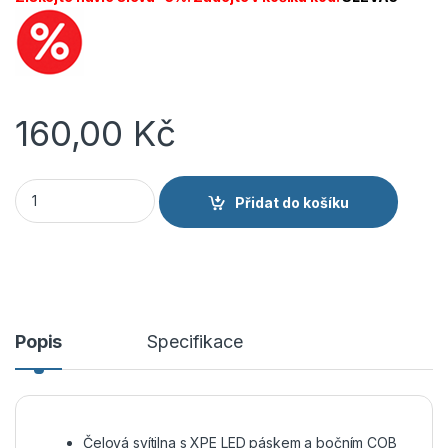
160,00
Kč
Čelovka s dobíjením XPE LED / COB LED se svítícím LED pásk
Přidat do košíku
Popis
Specifikace
Čelová svítilna s XPE LED páskem a bočním COB