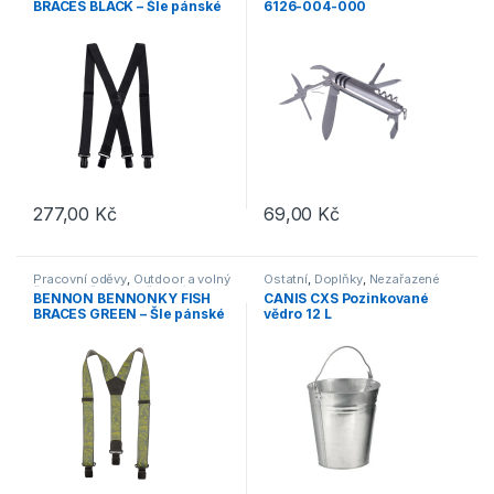
BRACES BLACK – Šle pánské
6126-004-000
černé
277,00
Kč
69,00
Kč
Pracovní oděvy
,
Outdoor a volný
Ostatní
,
Doplňky
,
Nezařazené
čas
,
Doplňky
,
Nezařazené
BENNON BENNONKY FISH
CANIS CXS Pozinkované
BRACES GREEN – Šle pánské
vědro 12 L
zelené