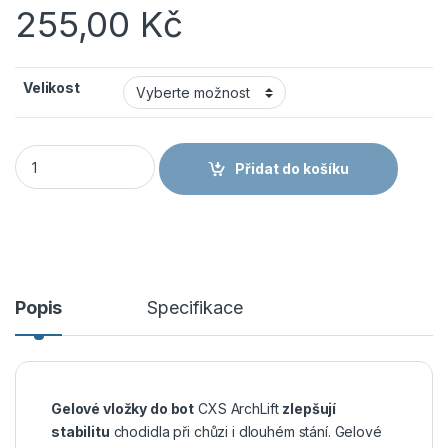
255,00
Kč
Velikost
CANIS CXS ArchLift - Ergonomické gelové vložky do bot s pod
Přidat do košíku
Popis
Specifikace
Gelové vložky do bot
CXS ArchLift
zlepšují
stabilitu
chodidla při chůzi i dlouhém stání. Gelové