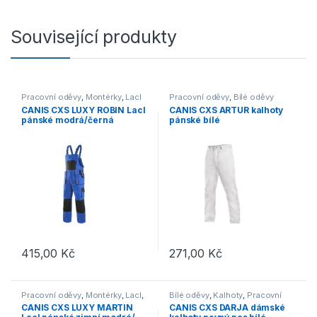
Související produkty
Pracovní oděvy
,
Montérky
,
Lacl
Pracovní oděvy
,
Bílé oděvy
CANIS CXS LUXY ROBIN Lacl
CANIS CXS ARTUR kalhoty
pánské modrá/černá
pánské bílé
415,00
Kč
271,00
Kč
Tento produkt má více variant. Možnosti lze vybrat na stránce p
Tento produkt má více variant. 
Pracovní oděvy
,
Montérky
,
Lacl
,
Bílé oděvy
,
Kalhoty
,
Pracovní
Výprodej
oděvy
CANIS CXS LUXY MARTIN
CANIS CXS DARJA dámské