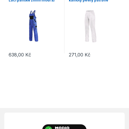
Lacl pánské zimní modrá/
kalhoty pevný pas bílé
černá
638,00
Kč
271,00
Kč
Tento produkt má více variant. Možnosti lze vybrat na stránce p
Tento produkt má více variant. 