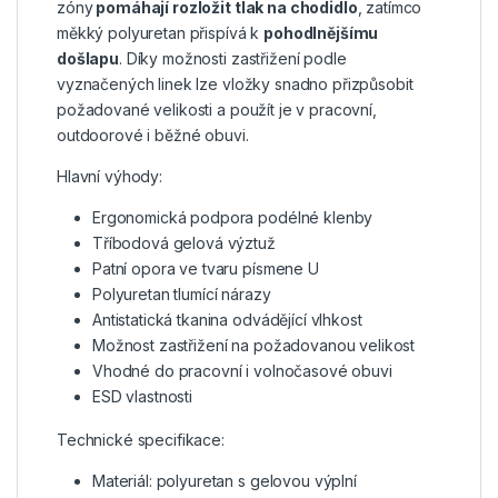
zóny
pomáhají rozložit tlak na chodidlo
, zatímco
měkký polyuretan přispívá k
pohodlnějšímu
došlapu
. Díky možnosti zastřižení podle
vyznačených linek lze vložky snadno přizpůsobit
požadované velikosti a použít je v pracovní,
outdoorové i běžné obuvi.
Hlavní výhody:
Ergonomická podpora podélné klenby
Tříbodová gelová výztuž
Patní opora ve tvaru písmene U
Polyuretan tlumící nárazy
Antistatická tkanina odvádějící vlhkost
Možnost zastřižení na požadovanou velikost
Vhodné do pracovní i volnočasové obuvi
ESD vlastnosti
Technické specifikace:
Materiál: polyuretan s gelovou výplní