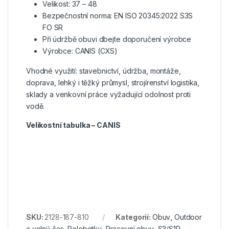
Velikost: 37 – 48
Bezpečnostní norma: EN ISO 20345:2022 S3S
FO SR
Při údržbě obuvi dbejte doporučení výrobce
Výrobce: CANIS (CXS)
Vhodné využití: stavebnictví, údržba, montáže,
doprava, lehký i těžký průmysl, strojírenství logistika,
sklady a venkovní práce vyžadující odolnost proti
vodě.
Velikostní tabulka – CANIS
SKU:
2128-187-810
Kategorií:
Obuv
,
Outdoor
a volný čas
,
Polobotky
,
Pracovní obuv
,
S3/S1P
,