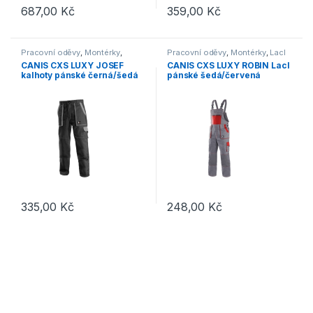
687,00
Kč
359,00
Kč
Tento produkt má více variant. Možnosti lze vybrat na stránce p
Tento produkt má více variant. 
Pracovní oděvy
,
Montérky
,
Pracovní oděvy
,
Montérky
,
Lacl
Kalhoty
CANIS CXS LUXY JOSEF
CANIS CXS LUXY ROBIN Lacl
kalhoty pánské černá/šedá
pánské šedá/červená
335,00
Kč
248,00
Kč
Tento produkt má více variant. Možnosti lze vybrat na stránce p
Tento produkt má více variant. 