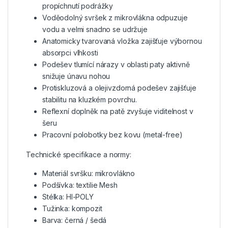
propíchnutí podrážky
Voděodolný svršek z mikrovlákna odpuzuje
vodu a velmi snadno se udržuje
Anatomicky tvarovaná vložka zajišťuje výbornou
absorpci vlhkosti
Podešev tlumící nárazy v oblasti paty aktivně
snižuje únavu nohou
Protiskluzová a olejivzdorná podešev zajišťuje
stabilitu na kluzkém povrchu.
Reflexní doplněk na patě zvyšuje viditelnost v
šeru
Pracovní polobotky bez kovu (metal-free)
Technické specifikace a normy:
Materiál svršku: mikrovlákno
Podšívka: textilie Mesh
Stélka: HI-POLY
Tužinka: kompozit
Barva: černá / šedá