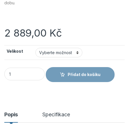
dobu.
2 889,00
Kč
Velikost
BASE K-STEP/K-SPEED/K-MOVE/K-START S1PS SC HRO FO SR B
Přidat do košíku
Popis
Specifikace