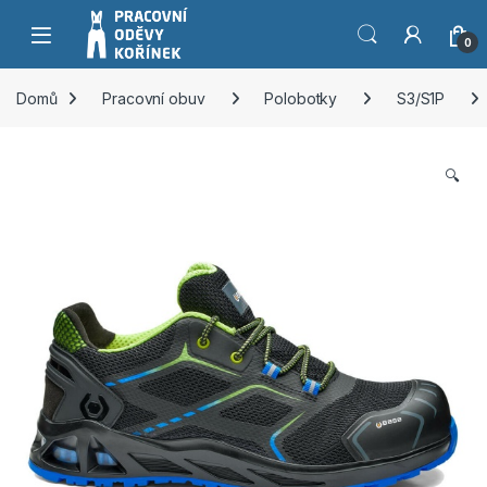
Přeskočit na navigaci
Přeskočit na obsah
0
Domů
Pracovní obuv
Polobotky
S3/S1P
🔍