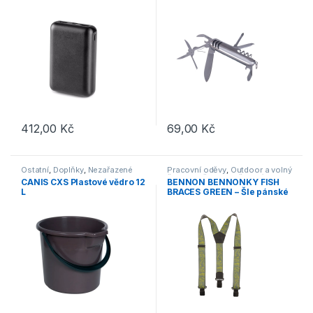
412,00
Kč
69,00
Kč
Ostatní
,
Doplňky
,
Nezařazené
Pracovní oděvy
,
Outdoor a volný
čas
,
Doplňky
,
Nezařazené
CANIS CXS Plastové vědro 12
BENNON BENNONKY FISH
L
BRACES GREEN – Šle pánské
zelené