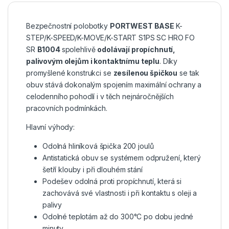
Bezpečnostní polobotky
PORTWEST BASE
K-
STEP/K-SPEED/K-MOVE/K-START S1PS SC HRO FO
SR
B1004
spolehlivě
odolávají propíchnutí,
palivovým olejům i kontaktnímu teplu
. Díky
promyšlené konstrukci se
zesílenou špičkou
se tak
obuv stává dokonalým spojením maximální ochrany a
celodenního pohodlí i v těch nejnáročnějších
pracovních podmínkách.
Hlavní výhody:
Odolná hliníková špička 200 joulů
Antistatická obuv se systémem odpružení, který
šetří klouby i při dlouhém stání
Podešev odolná proti propíchnutí, která si
zachovává své vlastnosti i při kontaktu s oleji a
palivy
Odolné teplotám až do 300°C po dobu jedné
minuty