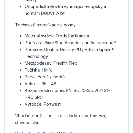
Ortopedická vložka vyhovující evropským
normám DGUV112-191
Technické specifikace a normy:
Materiál svršek: Prodyšná tkanina
Podšívka: SmellStop Antiodor and Antibacterial*
Podešev: Double-Density PU / HRO i-daptive®
Technology
Mezipodešev: Fresh’n Flex
Tužinka: Hliník
Barva: černá / modrá
Velikost: 36 – 48
Bezpečnostní normy: EN ISO 20345: 2011 S1P
HRO SRC
Výrobce: Portwest
Vhodné použití: logistika, sklady, dílny, řemesla,
stavebnictví.