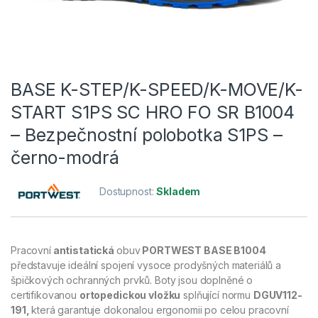
BASE K-STEP/K-SPEED/K-MOVE/K-
START S1PS SC HRO FO SR B1004
– Bezpečnostní polobotka S1PS –
černo-modrá
Dostupnost:
Skladem
Pracovní
antistatická
obuv
PORTWEST BASE B1004
představuje ideální spojení vysoce prodyšných materiálů a
špičkových ochranných prvků. Boty jsou doplněné o
certifikovanou
ortopedickou vložku
splňující normu
DGUV112-
191,
která garantuje dokonalou ergonomii po celou pracovní