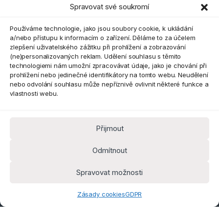
Spravovat své soukromí
Eshop
Používáme technologie, jako jsou soubory cookie, k ukládání
a/nebo přístupu k informacím o zařízení. Děláme to za účelem
zlepšení uživatelského zážitku při prohlížení a zobrazování
(ne)personalizovaných reklam. Udělení souhlasu s těmito
technologiemi nám umožní zpracovávat údaje, jako je chování při
prohlížení nebo jedinečné identifikátory na tomto webu. Neudělení
nebo odvolání souhlasu může nepříznivě ovlivnit některé funkce a
vlastnosti webu.
Přijmout
Máte dotaz? Kontaktujte nás
obchod@pokorine
Odmítnout
k.cz
Kancelář 8:30 - 16:00
Spravovat možnosti
Zásady cookies
GDPR