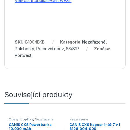
Velikostní tabulka PORTWEST
SKU:
B1004BKB
Kategorie:
Nezařazené
,
Polobotky
,
Pracovní obuv
,
S3/S1P
Značka:
Portwest
Související produkty
Oděvy
,
Doplňky
,
Nezařazené
Nezařazené
CANIS CXS Powerbanka
CANIS CXS Kapesní nůž 7 v 1
10.000 mAh
6126-004-000