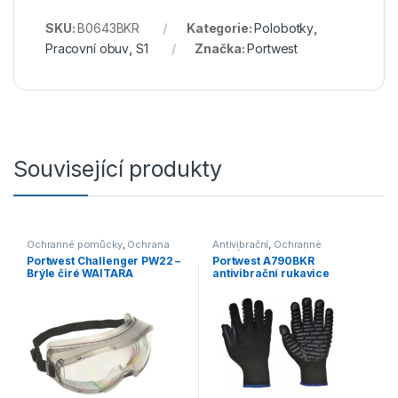
SKU:
B0643BKR
Kategorie:
Polobotky
,
Pracovní obuv
,
S1
Značka:
Portwest
Související produkty
Ochranné pomůcky
,
Ochrana
Antivibrační
,
Ochranné
zraku
pomůcky
,
Pracovní rukavice
Portwest Challenger PW22 –
Portwest A790BKR
Brýle čiré WAITARA
antivibrační rukavice
PW22CLR Challenger UV