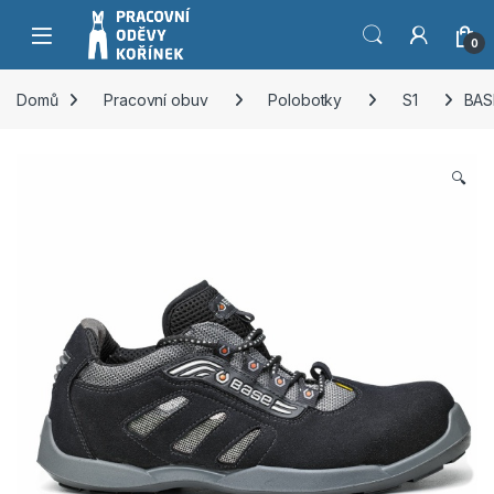
Přeskočit na navigaci
Přeskočit na obsah
0
Domů
Pracovní obuv
Polobotky
S1
BAS
🔍