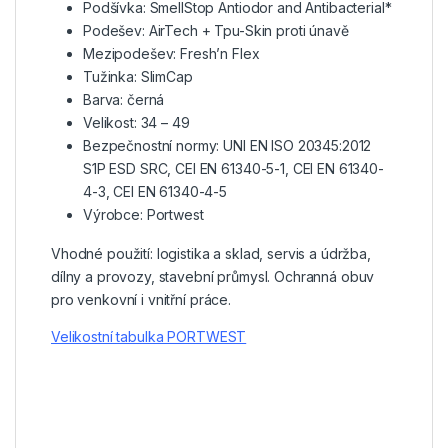
Podšívka: SmellStop Antiodor and Antibacterial*
Podešev: AirTech + Tpu-Skin proti únavě
Mezipodešev: Fresh’n Flex
Tužinka: SlimCap
Barva: černá
Velikost: 34 – 49
Bezpečnostní normy: UNI EN ISO 20345:2012
S1P ESD SRC, CEI EN 61340-5-1, CEI EN 61340-
4-3, CEI EN 61340-4-5
Výrobce: Portwest
Vhodné použití: logistika a sklad, servis a údržba,
dílny a provozy, stavební průmysl. Ochranná obuv
pro venkovní i vnitřní práce.
Velikostní tabulka PORTWEST