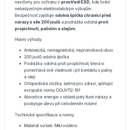
navrženy pro ochranu v
prostředí ESD
, kde brání
nebezpečným elektrostatickým výbojům.
Bezpečnost zajišťuje
odolná špička chránící před
nárazy o síle 200 joulů
a podrážka odolná
proti
propíchnutí, palivům a olejům.
Hlavní výhody:
Antistatická, nemagnetická, nepromokavá obuv
200 joulů odolná špička
Podrážka odolná proti propíchnutí, která si
ponechává své vlastnosti i při kontaktu s palivy
a oleji
Ortopedická vložka, šetrná pro zdraví, splňující
evropské normy DGUV112-191
Absorbce energie v oblasti paty tlumí nárazy a
poskytuje úlevu při celodenním nošení
Technické specifikace a normy:
Materiál svršek: Mikrovlákno