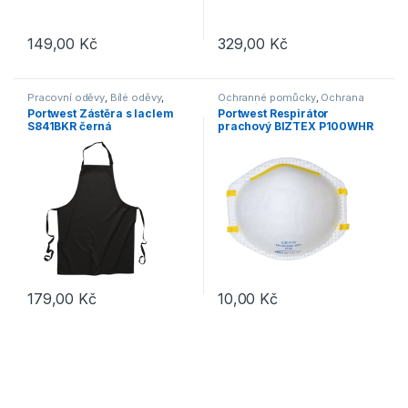
149,00
Kč
329,00
Kč
Tento produkt má více variant. 
Pracovní oděvy
,
Bílé oděvy
,
Ochranné pomůcky
,
Ochrana
Gastronomie
dýchacích cest
Portwest Zástěra s laclem
Portwest Respirátor
S841BKR černá
prachový BIZTEX P100WHR
bez ventilku
179,00
Kč
10,00
Kč
Tento produkt má více variant. Možnosti lze vybrat na stránce p