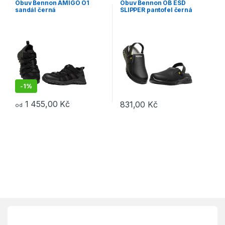
Obuv Bennon AMIGO O1
Obuv Bennon OB ESD
sandál černá
SLIPPER pantofel černá
-
1%
1 455,00
Kč
831,00
Kč
od
Tento produkt má více variant. Možnosti lze vybrat na stránce p
Tento produkt má více variant. 