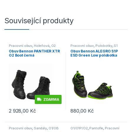
Související produkty
Pracovní obuv
,
Holeňová
,
O2
Pracovní obuv
,
Polobotky
,
S1
Obuv Bennon PANTHER XTR
Obuv Bennon ALEGRO S1P
O2 Boot černá
ESD Green Low polobotka
černá/zelená
ZDARMA
2 928,00
Kč
880,00
Kč
Tento produkt má více variant. Možnosti lze vybrat na stránce p
Tento produkt má více variant. 
Pracovní obuv
,
Sandály
,
O1/OB
O1/O1P/O2
,
Pantofle
,
Pracovní
obuv