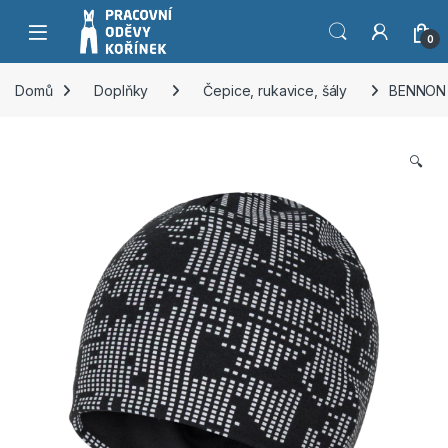
Přeskočit na navigaci
Přeskočit na obsah
0
Domů
Doplňky
Čepice, rukavice, šály
BENNON I
🔍