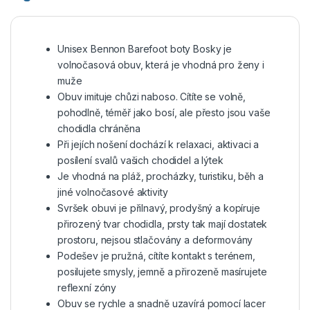
Unisex Bennon Barefoot boty Bosky je
volnočasová obuv, která je vhodná pro ženy i
muže
Obuv imituje chůzi naboso. Cítíte se volně,
pohodlně, téměř jako bosí, ale přesto jsou vaše
chodidla chráněna
Při jejích nošení dochází k relaxaci, aktivaci a
posílení svalů vašich chodidel a lýtek
Je vhodná na pláž, procházky, turistiku, běh a
jiné volnočasové aktivity
Svršek obuvi je přilnavý, prodyšný a kopíruje
přirozený tvar chodidla, prsty tak mají dostatek
prostoru, nejsou stlačovány a deformovány
Podešev je pružná, cítíte kontakt s terénem,
posilujete smysly, jemně a přirozeně masírujete
reflexní zóny
Obuv se rychle a snadně uzavírá pomocí lacer