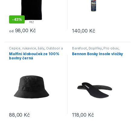
-
43%
98,00
Kč
140,00
Kč
od
Tento produkt má více variant. Možnosti lze vybrat na stránce p
Čepice, rukavice, šály
,
Outdoor a
Barefoot
,
Doplňky
,
Pro obuv
,
volný čas
Vložky
Malfini klobouček ze 100%
Bennon Bosky Insole vložky
bavlny černá
88,00
Kč
118,00
Kč
Tento produkt má více variant. 