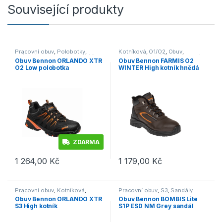
Související produkty
Pracovní obuv
,
Polobotky
,
Kotníková
,
O1/O2
,
Obuv
,
O1/O1P/O2
,
Outdoor a volný čas
Outdoor a volný čas
,
Pracovní
Obuv Bennon ORLANDO XTR
Obuv Bennon FARMIS O2
obuv
O2 Low polobotka
WINTER High kotník hnědá
černá/oranžová
ZDARMA
1 264,00
Kč
1 179,00
Kč
Tento produkt má více variant. Možnosti lze vybrat na stránce p
Tento produkt má více variant. 
Pracovní obuv
,
Kotníková
,
Pracovní obuv
,
S3
,
Sandály
S3/S1P
Obuv Bennon ORLANDO XTR
Obuv Bennon BOMBIS Lite
S3 High kotník
S1P ESD NM Grey sandál
černá/oranžová
šedá