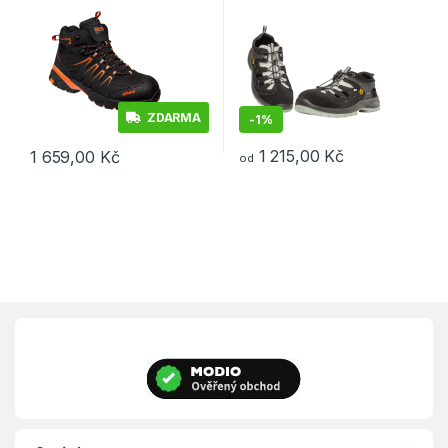
ZDARMA
-
1%
1 215,00
Kč
1 659,00
Kč
od
Tento produkt má více variant. Možnosti lze vybrat na stránce p
Tento produkt má více variant. 