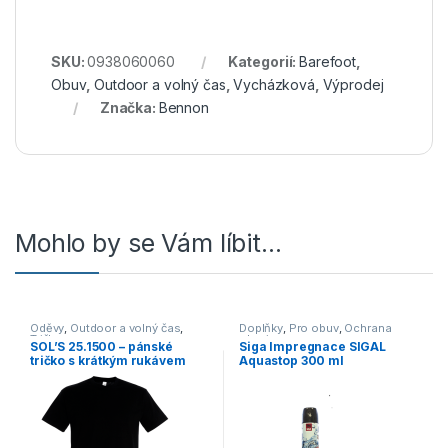
SKU:
0938060060
Kategorií:
Barefoot
,
Obuv
,
Outdoor a volný čas
,
Vycházková
,
Výprodej
Značka:
Bennon
Mohlo by se Vám líbit…
Oděvy
,
Outdoor a volný čas
,
Doplňky
,
Pro obuv
,
Ochrana
Trička
obuvi
SOL’S 25.1500 – pánské
Siga Impregnace SIGAL
tričko s krátkým rukávem
Aquastop 300 ml
černá