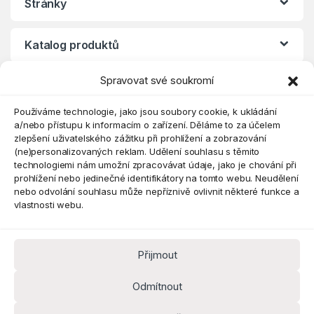
Stránky
Katalog produktů
Spravovat své soukromí
Eshop
Používáme technologie, jako jsou soubory cookie, k ukládání
a/nebo přístupu k informacím o zařízení. Děláme to za účelem
zlepšení uživatelského zážitku při prohlížení a zobrazování
(ne)personalizovaných reklam. Udělení souhlasu s těmito
technologiemi nám umožní zpracovávat údaje, jako je chování při
prohlížení nebo jedinečné identifikátory na tomto webu. Neudělení
nebo odvolání souhlasu může nepříznivě ovlivnit některé funkce a
vlastnosti webu.
Přijmout
Máte dotaz? Kontaktujte nás
obchod@pokorine
Odmítnout
k.cz