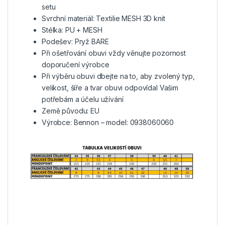
setu
Svrchní materiál: Textilie MESH 3D knit
Stélka: PU + MESH
Podešev: Pryž BARE
Při ošetřování obuvi vždy věnujte pozornost
doporučení výrobce
Při výběru obuvi dbejte na to, aby zvolený typ,
velikost, šíře a tvar obuvi odpovídal Vašim
potřebám a účelu užívání
Země původu: EU
Výrobce: Bennon – model: 0938060060