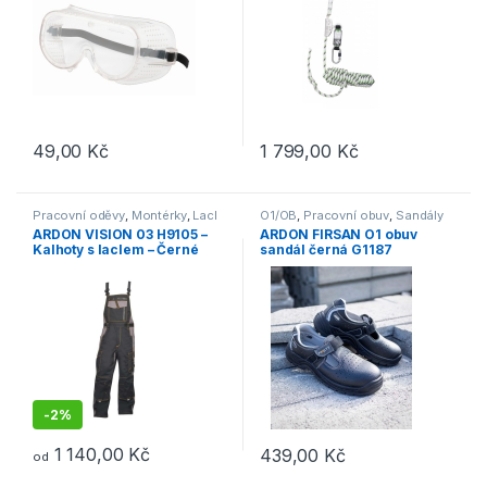
49,00
Kč
1 799,00
Kč
Pracovní oděvy
,
Montérky
,
Lacl
O1/OB
,
Pracovní obuv
,
Sandály
ARDON VISION 03 H9105 –
ARDON FIRSAN O1 obuv
Kalhoty s laclem – Černé
sandál černá G1187
-
2%
1 140,00
Kč
439,00
Kč
od
Tento produkt má více variant. Možnosti lze vybrat na stránce p
Tento produkt má více variant. 