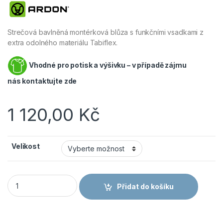
Strečová bavlněná montérková blůza s funkčními vsadkami z
extra odolného materiálu Tabiflex.
Vhodné pro potisk a výšivku – v případě zájmu
nás
kontaktujte zde
1 120,00
Kč
Velikost
ARDON 4Xstretch Blůza tmavě šedá H6087 množství
Přidat do košíku