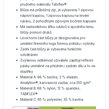
pružného materiálu Tabiflex®
Blůza má průběžný zip, je vybavena 1 zipovou
náprsní kapsou, 1 zipovou kapsou na levém
rukávu, 2 pohodlnými zipovými bočními kapsami
Má nastavitelnou šířku rukávů a spodního lemu
blůzy pomocí druků
Levá horní část blůzy je designována pro
umístění firemního loga formou potisku i výšivky
Zadní část blůzy je vybavena funkčním
odvětráním
Zvýšenou viditelnost uživatele zajišťují reflexní
pásky umístěné na předním i zadním dílu a hi-vis
doplňky
Materiál A: 98 % bavlna, 2 % elastan,
Amalytton®, kanvasová vazba, cca 250 g/m²
Materiál B: 88 % nylon, 12 % spandex,
TABIFLEX®
Materiál C: 65 % polyester, 35 % bavlna