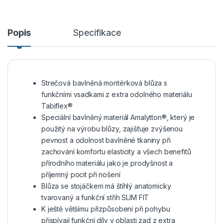
Popis
Specifikace
Strečová bavlněná montérková blůza s
funkčními vsadkami z extra odolného materiálu
Tabiflex®
Speciální bavlněný materiál Amalytton®, který je
použitý na výrobu blůzy, zajišťuje zvýšenou
pevnost a odolnost bavlněné tkaniny při
zachování komfortu elasticity a všech benefitů
přírodního materiálu jako je prodyšnost a
příjemný pocit při nošení
Blůza se stojáčkem má štíhlý anatomicky
tvarovaný a funkční střih SLIM FIT
K ještě většímu přizpůsobení při pohybu
přispívají funkční díly v oblasti zad z extra