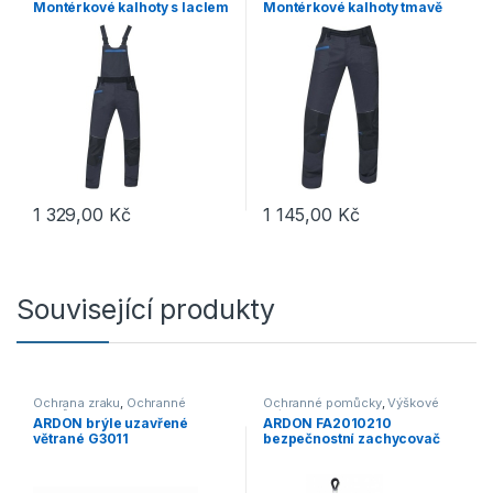
Montérkové kalhoty s laclem
Montérkové kalhoty tmavě
tmavě šedá H6091
šedá H6088
1 329,00
Kč
1 145,00
Kč
Tento produkt má více variant. Možnosti lze vybrat na stránce p
Tento produkt má více variant. 
Související produkty
Ochrana zraku
,
Ochranné
Ochranné pomůcky
,
Výškové
pomůcky
práce
ARDON brýle uzavřené
ARDON FA2010210
větrané G3011
bezpečnostní zachycovač
pádu I4027