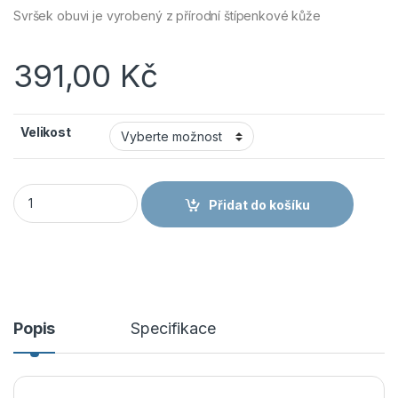
Svršek obuvi je vyrobený z přírodní štípenkové kůže
391,00
Kč
Velikost
Cerva Obuv ULM SC-02-001 S1 SRC polobotka černá množstv
Přidat do košíku
Popis
Specifikace