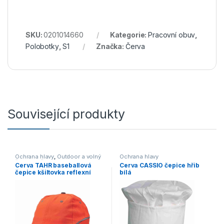
SKU:
0201014660
Kategorie:
Pracovní obuv
,
Polobotky
,
S1
Značka:
Červa
Související produkty
Ochrana hlavy
,
Outdoor a volný
Ochrana hlavy
čas
,
Doplňky
,
Čepice, rukavice,
Cerva TAHR baseballová
Cerva CASSIO čepice hřib
šály
čepice kšiltovka reflexní
bílá
oranžová