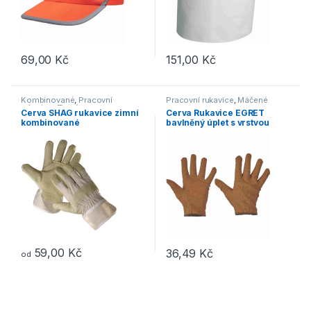
69,00
Kč
151,00
Kč
Tento produkt má více variant. 
Kombinované
,
Pracovní
Pracovní rukavice
,
Máčené
rukavice
,
Zimní
Cerva SHAG rukavice zimní
Cerva Rukavice EGRET
kombinované
bavlněný úplet s vrstvou
vinylu
59,00
Kč
36,49
Kč
od
Tento produkt má více variant. Možnosti lze vybrat na stránce p
Tento produkt má více variant. 