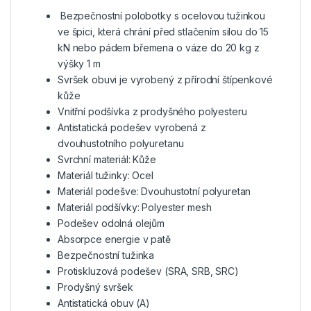
Bezpečnostní polobotky s ocelovou tužinkou
ve špici, která chrání před stlačením silou do 15
kN nebo pádem břemena o váze do 20 kg z
výšky 1 m
Svršek obuvi je vyrobený z přírodní štípenkové
kůže
Vnitřní podšívka z prodyšného polyesteru
Antistatická podešev vyrobená z
dvouhustotního polyuretanu
Svrchní materiál:
Kůže
Materiál tužinky:
Ocel
Materiál podešve:
Dvouhustotní polyuretan
Materiál podšívky:
Polyester mesh
Podešev odolná olejům
Absorpce energie v patě
Bezpečnostní tužinka
Protiskluzová podešev (SRA, SRB, SRC)
Prodyšný svršek
Antistatická obuv (A)