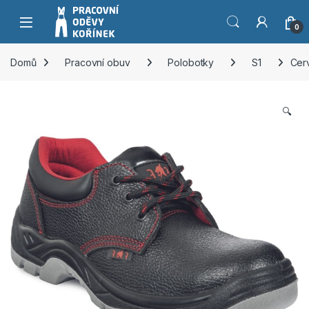
Přeskočit na navigaci
Přeskočit na obsah
0
Domů
Pracovní obuv
Polobotky
S1
Cer
🔍